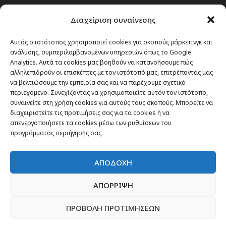
Passenger στην Ελλάδα
Διαχείριση συναίνεσης
Passenger στον κόσμο
TRAVEL NEWS
Αυτός ο ιστότοπος χρησιμοποιεί cookies για σκοπούς μάρκετινγκ και
ανάλυσης, συμπεριλαμβανομένων υπηρεσιών όπως το Google
Οργάνωσε το ταξίδι σου
Analytics. Αυτά τα cookies μας βοηθούν να κατανοήσουμε πώς
CITY and CULTURE
αλληλεπιδρούν οι επισκέπτες με τον ιστότοπό μας, επιτρέποντάς μας
να βελτιώσουμε την εμπειρία σας και να παρέχουμε σχετικό
περιεχόμενο. Συνεχίζοντας να χρησιμοποιείτε αυτόν τον ιστότοπο,
συναινείτε στη χρήση cookies για αυτούς τους σκοπούς. Μπορείτε να
διαχειριστείτε τις προτιμήσεις σας για τα cookies ή να
απενεργοποιήσετε τα cookies μέσω των ρυθμίσεων του
προγράμματος περιήγησής σας.
ΑΠΟΔΟΧΗ
ΑΠΟΡΡΙΨΗ
ΠΡΟΒΟΛΗ ΠΡΟΤΙΜΗΣΕΩΝ
Newsletter