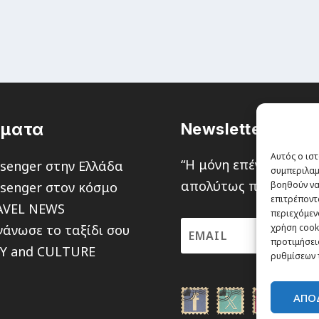
έματα
Newsletter
Αυτός ο ιστ
“H μόνη επένδυση από
senger στην Ελλάδα
συμπεριλαμ
απολύτως πιθανότητα ν
senger στον κόσμο
βοηθούν να
επιτρέποντ
AVEL NEWS
περιεχόμενο
άνωσε το ταξίδι σου
χρήση cooki
προτιμήσεις
TY and CULTURE
ρυθμίσεων 
ΑΠΟ