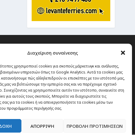
Διαχείριση συναίνεσης
ότοπος χρησιμοποιεί cookies για σκοπούς μάρκετινγκ και ανάλυσης,
 την οποία δεν έχεις καμία
βανομένων υπηρεσιών όπως το Google Analytics. Αυτά τα cookies μας
α χάσεις, είναι τα ταξίδια.”
 κατανοήσουμε πώς αλληλεπιδρούν οι επισκέπτες με τον ιστότοπό μας,
άς μας να βελτιώσουμε την εμπειρία σας και να παρέχουμε σχετικό
. Συνεχίζοντας να χρησιμοποιείτε αυτόν τον ιστότοπο, συναινείτε στη
es για αυτούς τους σκοπούς. Μπορείτε να διαχειριστείτε τις
Εγγραφή
 σας για τα cookies ή να απενεργοποιήσετε τα cookies μέσω των
του προγράμματος περιήγησής σας.
ΔΟΧΗ
ΑΠΟΡΡΙΨΗ
ΠΡΟΒΟΛΗ ΠΡΟΤΙΜΗΣΕΩΝ