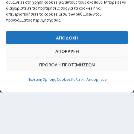
συναινείτε στη χρήση cookies για αυτούς τους σκοπούς. Μπορείτε να
διαχειριστείτε τις προτιμήσεις σας για τα cookies ή να
απενεργοποιήσετε τα cookies μέσω των ρυθμίσεων του
προγράμματος περιήγησής σας.
ΑΠΟΔΟΧΗ
ΑΠΟΡΡΙΨΗ
ΠΡΟΒΟΛΗ ΠΡΟΤΙΜΗΣΕΩΝ
Θέματα
Πολιτική Χρήσης Cookies
Πολιτική Απορρήτου
Passenger στην Ελλάδα
Passenger στον κόσμο
TRAVEL NEWS
Οργάνωσε το ταξίδι σου
CITY and CULTURE