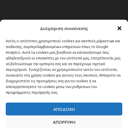
Διαχείριση συναίνεσης
Αυτός ο ιστότοπος χρησιμοποιεί cookies για σκοπούς μάρκετινγκ και
ανάλυσης, συμπεριλαμβανομένων υπηρεσιών όπως το Google
Analytics. Αυτά τα cookies μας βοηθούν να κατανοήσουμε πώς
αλληλεπιδρούν οι επισκέπτες με τον ιστότοπό μας, επιτρέποντάς μας
να βελτιώσουμε την εμπειρία σας και να παρέχουμε σχετικό
περιεχόμενο. Συνεχίζοντας να χρησιμοποιείτε αυτόν τον ιστότοπο,
συναινείτε στη χρήση cookies για αυτούς τους σκοπούς. Μπορείτε να
Θέματα
διαχειριστείτε τις προτιμήσεις σας για τα cookies ή να
απενεργοποιήσετε τα cookies μέσω των ρυθμίσεων του
προγράμματος περιήγησής σας.
Passenger στην Ελλάδα
Passenger στον κόσμο
ΑΠΟΔΟΧΗ
TRAVEL NEWS
Οργάνωσε το ταξίδι σου
ΑΠΟΡΡΙΨΗ