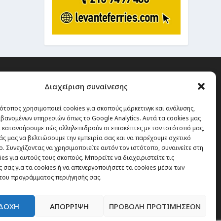
Διαχείριση συναίνεσης
ότοπος χρησιμοποιεί cookies για σκοπούς μάρκετινγκ και ανάλυσης,
 την οποία δεν έχεις καμία
βανομένων υπηρεσιών όπως το Google Analytics. Αυτά τα cookies μας
α χάσεις, είναι τα ταξίδια.”
 κατανοήσουμε πώς αλληλεπιδρούν οι επισκέπτες με τον ιστότοπό μας,
άς μας να βελτιώσουμε την εμπειρία σας και να παρέχουμε σχετικό
. Συνεχίζοντας να χρησιμοποιείτε αυτόν τον ιστότοπο, συναινείτε στη
es για αυτούς τους σκοπούς. Μπορείτε να διαχειριστείτε τις
Εγγραφή
 σας για τα cookies ή να απενεργοποιήσετε τα cookies μέσω των
του προγράμματος περιήγησής σας.
ΔΟΧΗ
ΑΠΟΡΡΙΨΗ
ΠΡΟΒΟΛΗ ΠΡΟΤΙΜΗΣΕΩΝ