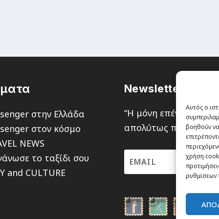
έματα
Newsletter
Αυτός ο ιστ
“H μόνη επένδυση από
senger στην Ελλάδα
συμπεριλαμ
απολύτως πιθανότητα ν
senger στον κόσμο
βοηθούν να
επιτρέποντ
AVEL NEWS
περιεχόμενο
άνωσε το ταξίδι σου
χρήση cooki
προτιμήσεις
TY and CULTURE
ρυθμίσεων 
ΑΠΟ