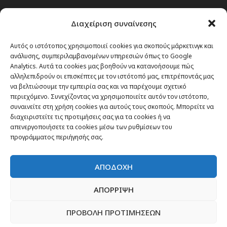
Passenger στην Ελλάδα
Διαχείριση συναίνεσης
Passenger στον κόσμο
TRAVEL NEWS
Αυτός ο ιστότοπος χρησιμοποιεί cookies για σκοπούς μάρκετινγκ και
ανάλυσης, συμπεριλαμβανομένων υπηρεσιών όπως το Google
Οργάνωσε το ταξίδι σου
Analytics. Αυτά τα cookies μας βοηθούν να κατανοήσουμε πώς
CITY and CULTURE
αλληλεπιδρούν οι επισκέπτες με τον ιστότοπό μας, επιτρέποντάς μας
να βελτιώσουμε την εμπειρία σας και να παρέχουμε σχετικό
περιεχόμενο. Συνεχίζοντας να χρησιμοποιείτε αυτόν τον ιστότοπο,
συναινείτε στη χρήση cookies για αυτούς τους σκοπούς. Μπορείτε να
διαχειριστείτε τις προτιμήσεις σας για τα cookies ή να
απενεργοποιήσετε τα cookies μέσω των ρυθμίσεων του
προγράμματος περιήγησής σας.
ΑΠΟΔΟΧΗ
ΑΠΟΡΡΙΨΗ
ΠΡΟΒΟΛΗ ΠΡΟΤΙΜΗΣΕΩΝ
Newsletter