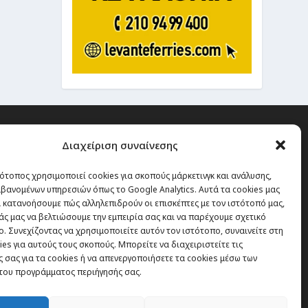
Διαχείριση συναίνεσης
ότοπος χρησιμοποιεί cookies για σκοπούς μάρκετινγκ και ανάλυσης,
 την οποία δεν έχεις καμία
βανομένων υπηρεσιών όπως το Google Analytics. Αυτά τα cookies μας
α χάσεις, είναι τα ταξίδια.”
 κατανοήσουμε πώς αλληλεπιδρούν οι επισκέπτες με τον ιστότοπό μας,
άς μας να βελτιώσουμε την εμπειρία σας και να παρέχουμε σχετικό
. Συνεχίζοντας να χρησιμοποιείτε αυτόν τον ιστότοπο, συναινείτε στη
es για αυτούς τους σκοπούς. Μπορείτε να διαχειριστείτε τις
Εγγραφή
 σας για τα cookies ή να απενεργοποιήσετε τα cookies μέσω των
του προγράμματος περιήγησής σας.