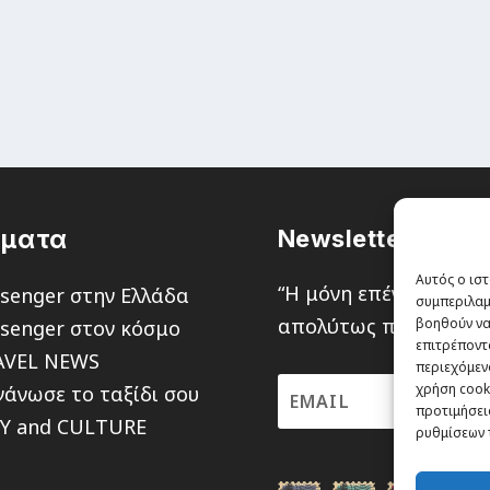
έματα
Newsletter
Αυτός ο ιστ
“H μόνη επένδυση από
senger στην Ελλάδα
συμπεριλαμ
απολύτως πιθανότητα ν
βοηθούν να
senger στον κόσμο
επιτρέποντ
AVEL NEWS
περιεχόμενο
χρήση cooki
άνωσε το ταξίδι σου
προτιμήσεις
TY and CULTURE
ρυθμίσεων 