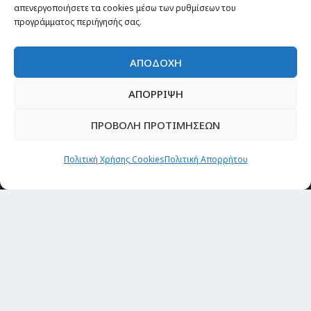
απενεργοποιήσετε τα cookies μέσω των ρυθμίσεων του
προγράμματος περιήγησής σας.
ΑΠΟΔΟΧΗ
ΑΠΟΡΡΙΨΗ
ΠΡΟΒΟΛΗ ΠΡΟΤΙΜΗΣΕΩΝ
Θέματα
Πολιτική Χρήσης Cookies
Πολιτική Απορρήτου
Passenger στην Ελλάδα
Passenger στον κόσμο
TRAVEL NEWS
Οργάνωσε το ταξίδι σου
CITY and CULTURE