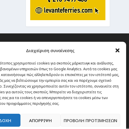
Διαχείριση συναίνεσης
ότοπος χρησιμοποιεί cookies για σκοπούς μάρκετινγκ και ανάλυσης,
 την οποία δεν έχεις καμία
βανομένων υπηρεσιών όπως το Google Analytics. Αυτά τα cookies μας
α χάσεις, είναι τα ταξίδια.”
 κατανοήσουμε πώς αλληλεπιδρούν οι επισκέπτες με τον ιστότοπό μας,
άς μας να βελτιώσουμε την εμπειρία σας και να παρέχουμε σχετικό
. Συνεχίζοντας να χρησιμοποιείτε αυτόν τον ιστότοπο, συναινείτε στη
es για αυτούς τους σκοπούς. Μπορείτε να διαχειριστείτε τις
Εγγραφή
 σας για τα cookies ή να απενεργοποιήσετε τα cookies μέσω των
του προγράμματος περιήγησής σας.
ΔΟΧΗ
ΑΠΟΡΡΙΨΗ
ΠΡΟΒΟΛΗ ΠΡΟΤΙΜΗΣΕΩΝ