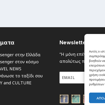
έματα
Newsletter
Αυτός ο ιστ
“H μόνη επένδυση από
senger στην Ελλάδα
συμπεριλαμ
απολύτως πιθανότητα ν
senger στον κόσμο
βοηθούν να
επιτρέποντ
AVEL NEWS
περιεχόμενο
άνωσε το ταξίδι σου
χρήση cooki
προτιμήσεις
TY and CULTURE
ρυθμίσεων 
ΑΠΟ