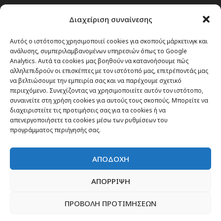
Passenger στην Ελλάδα
Διαχείριση συναίνεσης
Passenger στον κόσμο
TRAVEL NEWS
Αυτός ο ιστότοπος χρησιμοποιεί cookies για σκοπούς μάρκετινγκ και
ανάλυσης, συμπεριλαμβανομένων υπηρεσιών όπως το Google
Οργάνωσε το ταξίδι σου
Analytics. Αυτά τα cookies μας βοηθούν να κατανοήσουμε πώς
CITY and CULTURE
αλληλεπιδρούν οι επισκέπτες με τον ιστότοπό μας, επιτρέποντάς μας
να βελτιώσουμε την εμπειρία σας και να παρέχουμε σχετικό
περιεχόμενο. Συνεχίζοντας να χρησιμοποιείτε αυτόν τον ιστότοπο,
συναινείτε στη χρήση cookies για αυτούς τους σκοπούς. Μπορείτε να
διαχειριστείτε τις προτιμήσεις σας για τα cookies ή να
απενεργοποιήσετε τα cookies μέσω των ρυθμίσεων του
προγράμματος περιήγησής σας.
ΑΠΟΔΟΧΗ
ΑΠΟΡΡΙΨΗ
ΠΡΟΒΟΛΗ ΠΡΟΤΙΜΗΣΕΩΝ
Newsletter