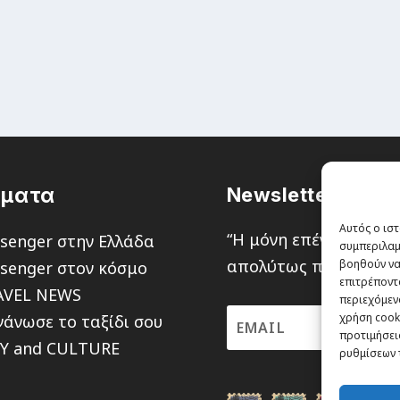
έματα
Newsletter
Αυτός ο ιστ
“H μόνη επένδυση από
senger στην Ελλάδα
συμπεριλαμ
απολύτως πιθανότητα ν
βοηθούν να
senger στον κόσμο
επιτρέποντ
AVEL NEWS
περιεχόμενο
χρήση cooki
άνωσε το ταξίδι σου
προτιμήσεις
TY and CULTURE
ρυθμίσεων 