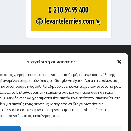
Διαχείριση συναίνεσης
ότοπος χρησιμοποιεί cookies για σκοπούς μάρκετινγκ και ανάλυσης,
 την οποία δεν έχεις καμία
βανομένων υπηρεσιών όπως το Google Analytics. Αυτά τα cookies μας
α χάσεις, είναι τα ταξίδια.”
 κατανοήσουμε πώς αλληλεπιδρούν οι επισκέπτες με τον ιστότοπό μας,
άς μας να βελτιώσουμε την εμπειρία σας και να παρέχουμε σχετικό
. Συνεχίζοντας να χρησιμοποιείτε αυτόν τον ιστότοπο, συναινείτε στη
es για αυτούς τους σκοπούς. Μπορείτε να διαχειριστείτε τις
Εγγραφή
 σας για τα cookies ή να απενεργοποιήσετε τα cookies μέσω των
του προγράμματος περιήγησής σας.