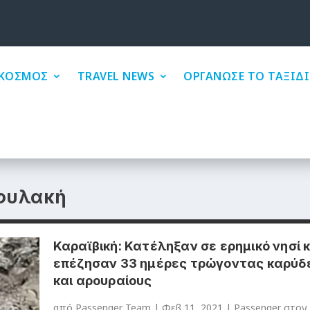
ΚΟΣΜΟΣ
TRAVEL NEWS
ΟΡΓΑΝΩΣΕ ΤΟ ΤΑΞΙΔΙ
φυλακή
Καραϊβική: Κατέληξαν σε ερημικό νησί κ
επέζησαν 33 ημέρες τρώγοντας καρύδ
και αρουραίους
από
Passenger Team
|
Φεβ 11, 2021
|
Passenger στον