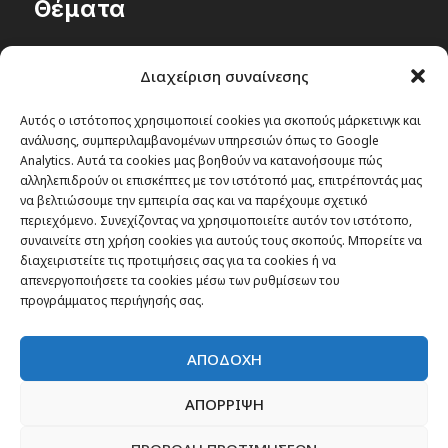
Θέματα
Passenger στην Ελλάδα
Διαχείριση συναίνεσης
Passenger στον κόσμο
TRAVEL NEWS
Αυτός ο ιστότοπος χρησιμοποιεί cookies για σκοπούς μάρκετινγκ και
ανάλυσης, συμπεριλαμβανομένων υπηρεσιών όπως το Google
Οργάνωσε το ταξίδι σου
Analytics. Αυτά τα cookies μας βοηθούν να κατανοήσουμε πώς
CITY and CULTURE
αλληλεπιδρούν οι επισκέπτες με τον ιστότοπό μας, επιτρέποντάς μας
να βελτιώσουμε την εμπειρία σας και να παρέχουμε σχετικό
περιεχόμενο. Συνεχίζοντας να χρησιμοποιείτε αυτόν τον ιστότοπο,
συναινείτε στη χρήση cookies για αυτούς τους σκοπούς. Μπορείτε να
διαχειριστείτε τις προτιμήσεις σας για τα cookies ή να
απενεργοποιήσετε τα cookies μέσω των ρυθμίσεων του
προγράμματος περιήγησής σας.
ΑΠΟΔΟΧΗ
ΑΠΟΡΡΙΨΗ