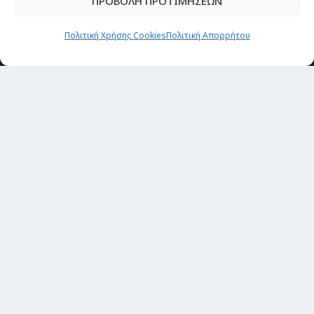
ΠΡΟΒΟΛΗ ΠΡΟΤΙΜΗΣΕΩΝ
Newsletter
Πολιτική Χρήσης Cookies
Πολιτική Απορρήτου
“H μόνη επένδυση από την οποία δεν έχεις
καμία απολύτως πιθανότητα να χάσεις,
είναι τα ταξίδια.”
Εγγραφή
copyright@ 2026| All rights Reserved
Designed and developed by