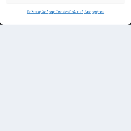
Πολιτική Χρήσης Cookies
Πολιτική Απορρήτου
Newsletter
“H μόνη επένδυση από την οποία δεν έχεις
καμία απολύτως πιθανότητα να χάσεις,
είναι τα ταξίδια.”
Εγγραφή
copyright@ 2026| All rights Reserved