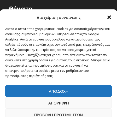
Θέματα
Διαχείριση συναίνεσης
Passenger στην Ελλάδα
Αυτός ο ιστότοπος χρησιμοποιεί cookies για σκοπούς μάρκετινγκ και
Passenger στον κόσμο
ανάλυσης, συμπεριλαμβανομένων υπηρεσιών όπως το Google
TRAVEL NEWS
Analytics. Αυτά τα cookies μας βοηθούν να κατανοήσουμε πώς
αλληλεπιδρούν οι επισκέπτες με τον ιστότοπό μας, επιτρέποντάς μας
Οργάνωσε το ταξίδι σου
να βελτιώσουμε την εμπειρία σας και να παρέχουμε σχετικό
CITY and CULTURE
περιεχόμενο. Συνεχίζοντας να χρησιμοποιείτε αυτόν τον ιστότοπο,
συναινείτε στη χρήση cookies για αυτούς τους σκοπούς. Μπορείτε να
διαχειριστείτε τις προτιμήσεις σας για τα cookies ή να
απενεργοποιήσετε τα cookies μέσω των ρυθμίσεων του
προγράμματος περιήγησής σας.
ΑΠΟΔΟΧΗ
ΑΠΟΡΡΙΨΗ
ΠΡΟΒΟΛΗ ΠΡΟΤΙΜΗΣΕΩΝ