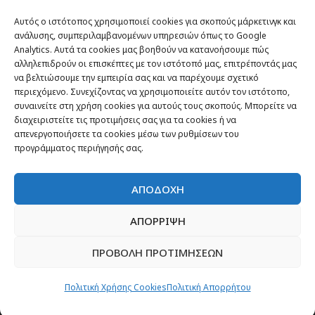
TRAVEL NEWS
Αυτός ο ιστότοπος χρησιμοποιεί cookies για σκοπούς μάρκετινγκ και
Οργάνωσε το ταξίδι σου
ανάλυσης, συμπεριλαμβανομένων υπηρεσιών όπως το Google
Analytics. Αυτά τα cookies μας βοηθούν να κατανοήσουμε πώς
CITY and CULTURE
αλληλεπιδρούν οι επισκέπτες με τον ιστότοπό μας, επιτρέποντάς μας
να βελτιώσουμε την εμπειρία σας και να παρέχουμε σχετικό
περιεχόμενο. Συνεχίζοντας να χρησιμοποιείτε αυτόν τον ιστότοπο,
συναινείτε στη χρήση cookies για αυτούς τους σκοπούς. Μπορείτε να
διαχειριστείτε τις προτιμήσεις σας για τα cookies ή να
απενεργοποιήσετε τα cookies μέσω των ρυθμίσεων του
προγράμματος περιήγησής σας.
ΑΠΟΔΟΧΗ
ΑΠΟΡΡΙΨΗ
Newsletter
ΠΡΟΒΟΛΗ ΠΡΟΤΙΜΗΣΕΩΝ
“H μόνη επένδυση από την οποία δεν έχεις
Πολιτική Χρήσης Cookies
Πολιτική Απορρήτου
καμία απολύτως πιθανότητα να χάσεις,