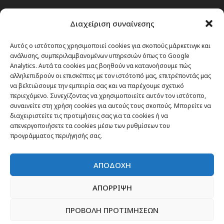
Passenger στην Ελλάδα
Διαχείριση συναίνεσης
Passenger στον κόσμο
TRAVEL NEWS
Αυτός ο ιστότοπος χρησιμοποιεί cookies για σκοπούς μάρκετινγκ και
ανάλυσης, συμπεριλαμβανομένων υπηρεσιών όπως το Google
Οργάνωσε το ταξίδι σου
Analytics. Αυτά τα cookies μας βοηθούν να κατανοήσουμε πώς
CITY and CULTURE
αλληλεπιδρούν οι επισκέπτες με τον ιστότοπό μας, επιτρέποντάς μας
να βελτιώσουμε την εμπειρία σας και να παρέχουμε σχετικό
περιεχόμενο. Συνεχίζοντας να χρησιμοποιείτε αυτόν τον ιστότοπο,
συναινείτε στη χρήση cookies για αυτούς τους σκοπούς. Μπορείτε να
διαχειριστείτε τις προτιμήσεις σας για τα cookies ή να
απενεργοποιήσετε τα cookies μέσω των ρυθμίσεων του
προγράμματος περιήγησής σας.
ΑΠΟΔΟΧΗ
ΑΠΟΡΡΙΨΗ
ΠΡΟΒΟΛΗ ΠΡΟΤΙΜΗΣΕΩΝ
Newsletter