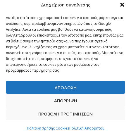
Διαχείριση συναίνεσης
Passenger στον κόσμο
TRAVEL NEWS
Αυτός ο ιστότοπος χρησιμοποιεί cookies για σκοπούς μάρκετινγκ και
ανάλυσης, συμπεριλαμβανομένων υπηρεσιών όπως το Google
Οργάνωσε το ταξίδι σου
Analytics. Αυτά τα cookies μας βοηθούν να κατανοήσουμε πώς
CITY and CULTURE
αλληλεπιδρούν οι επισκέπτες με τον ιστότοπό μας, επιτρέποντάς μας
να βελτιώσουμε την εμπειρία σας και να παρέχουμε σχετικό
περιεχόμενο. Συνεχίζοντας να χρησιμοποιείτε αυτόν τον ιστότοπο,
συναινείτε στη χρήση cookies για αυτούς τους σκοπούς. Μπορείτε να
διαχειριστείτε τις προτιμήσεις σας για τα cookies ή να
απενεργοποιήσετε τα cookies μέσω των ρυθμίσεων του
προγράμματος περιήγησής σας.
ΑΠΟΔΟΧΗ
ΑΠΟΡΡΙΨΗ
ΠΡΟΒΟΛΗ ΠΡΟΤΙΜΗΣΕΩΝ
Newsletter
“H μόνη επένδυση από την οποία δεν έχεις
Πολιτική Χρήσης Cookies
Πολιτική Απορρήτου