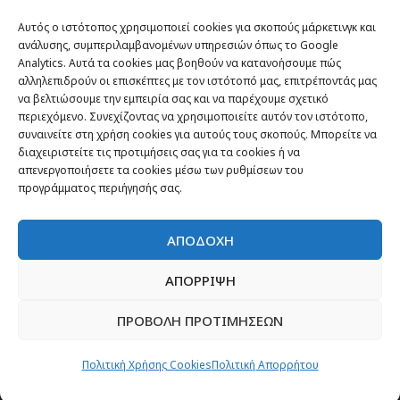
TRAVEL NEWS
Αυτός ο ιστότοπος χρησιμοποιεί cookies για σκοπούς μάρκετινγκ και
Οργάνωσε το ταξίδι σου
ανάλυσης, συμπεριλαμβανομένων υπηρεσιών όπως το Google
Analytics. Αυτά τα cookies μας βοηθούν να κατανοήσουμε πώς
CITY and CULTURE
αλληλεπιδρούν οι επισκέπτες με τον ιστότοπό μας, επιτρέποντάς μας
να βελτιώσουμε την εμπειρία σας και να παρέχουμε σχετικό
περιεχόμενο. Συνεχίζοντας να χρησιμοποιείτε αυτόν τον ιστότοπο,
συναινείτε στη χρήση cookies για αυτούς τους σκοπούς. Μπορείτε να
διαχειριστείτε τις προτιμήσεις σας για τα cookies ή να
απενεργοποιήσετε τα cookies μέσω των ρυθμίσεων του
προγράμματος περιήγησής σας.
ΑΠΟΔΟΧΗ
ΑΠΟΡΡΙΨΗ
Newsletter
ΠΡΟΒΟΛΗ ΠΡΟΤΙΜΗΣΕΩΝ
“H μόνη επένδυση από την οποία δεν έχεις
Πολιτική Χρήσης Cookies
Πολιτική Απορρήτου
καμία απολύτως πιθανότητα να χάσεις,