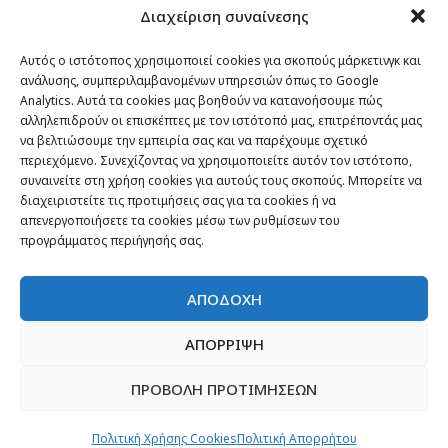
Διαχείριση συναίνεσης
Passenger στον κόσμο
TRAVEL NEWS
Αυτός ο ιστότοπος χρησιμοποιεί cookies για σκοπούς μάρκετινγκ και
ανάλυσης, συμπεριλαμβανομένων υπηρεσιών όπως το Google
Οργάνωσε το ταξίδι σου
Analytics. Αυτά τα cookies μας βοηθούν να κατανοήσουμε πώς
CITY and CULTURE
αλληλεπιδρούν οι επισκέπτες με τον ιστότοπό μας, επιτρέποντάς μας
να βελτιώσουμε την εμπειρία σας και να παρέχουμε σχετικό
περιεχόμενο. Συνεχίζοντας να χρησιμοποιείτε αυτόν τον ιστότοπο,
συναινείτε στη χρήση cookies για αυτούς τους σκοπούς. Μπορείτε να
διαχειριστείτε τις προτιμήσεις σας για τα cookies ή να
απενεργοποιήσετε τα cookies μέσω των ρυθμίσεων του
προγράμματος περιήγησής σας.
ΑΠΟΔΟΧΗ
ΑΠΟΡΡΙΨΗ
ΠΡΟΒΟΛΗ ΠΡΟΤΙΜΗΣΕΩΝ
Newsletter
“H μόνη επένδυση από την οποία δεν έχεις
Πολιτική Χρήσης Cookies
Πολιτική Απορρήτου