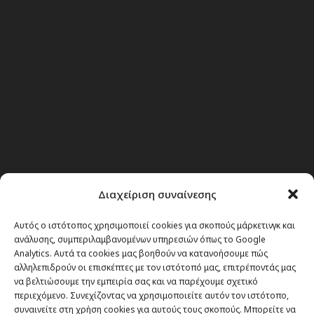
Διαχείριση συναίνεσης
Αυτός ο ιστότοπος χρησιμοποιεί cookies για σκοπούς μάρκετινγκ και
ανάλυσης, συμπεριλαμβανομένων υπηρεσιών όπως το Google
Analytics. Αυτά τα cookies μας βοηθούν να κατανοήσουμε πώς
Θέματα
αλληλεπιδρούν οι επισκέπτες με τον ιστότοπό μας, επιτρέποντάς μας
να βελτιώσουμε την εμπειρία σας και να παρέχουμε σχετικό
Passenger στην Ελλάδα
περιεχόμενο. Συνεχίζοντας να χρησιμοποιείτε αυτόν τον ιστότοπο,
συναινείτε στη χρήση cookies για αυτούς τους σκοπούς. Μπορείτε να