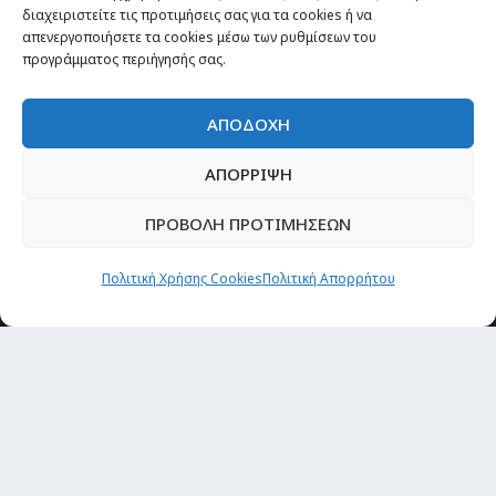
Passenger στον κόσμο
διαχειριστείτε τις προτιμήσεις σας για τα cookies ή να
TRAVEL NEWS
απενεργοποιήσετε τα cookies μέσω των ρυθμίσεων του
προγράμματος περιήγησής σας.
Οργάνωσε το ταξίδι σου
CITY and CULTURE
ΑΠΟΔΟΧΗ
ΑΠΟΡΡΙΨΗ
ΠΡΟΒΟΛΗ ΠΡΟΤΙΜΗΣΕΩΝ
Πολιτική Χρήσης Cookies
Πολιτική Απορρήτου