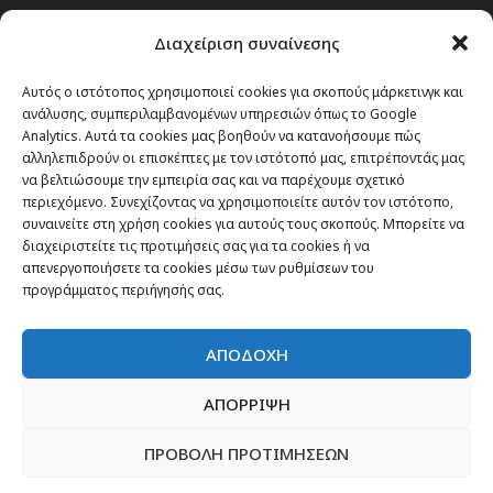
Passenger στην Ελλάδα
Διαχείριση συναίνεσης
Passenger στον κόσμο
TRAVEL NEWS
Αυτός ο ιστότοπος χρησιμοποιεί cookies για σκοπούς μάρκετινγκ και
ανάλυσης, συμπεριλαμβανομένων υπηρεσιών όπως το Google
Οργάνωσε το ταξίδι σου
Analytics. Αυτά τα cookies μας βοηθούν να κατανοήσουμε πώς
CITY and CULTURE
αλληλεπιδρούν οι επισκέπτες με τον ιστότοπό μας, επιτρέποντάς μας
να βελτιώσουμε την εμπειρία σας και να παρέχουμε σχετικό
περιεχόμενο. Συνεχίζοντας να χρησιμοποιείτε αυτόν τον ιστότοπο,
συναινείτε στη χρήση cookies για αυτούς τους σκοπούς. Μπορείτε να
διαχειριστείτε τις προτιμήσεις σας για τα cookies ή να
απενεργοποιήσετε τα cookies μέσω των ρυθμίσεων του
προγράμματος περιήγησής σας.
ΑΠΟΔΟΧΗ
ΑΠΟΡΡΙΨΗ
ΠΡΟΒΟΛΗ ΠΡΟΤΙΜΗΣΕΩΝ
Newsletter