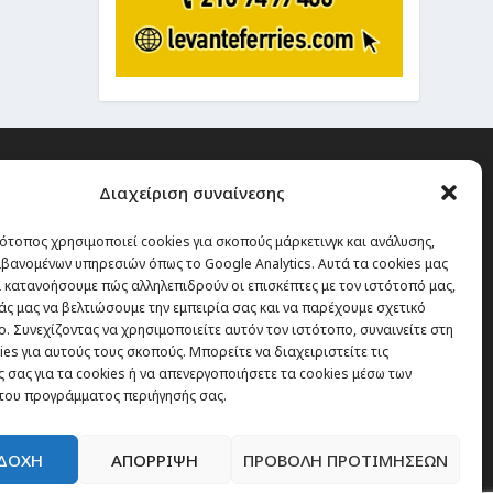
Διαχείριση συναίνεσης
ότοπος χρησιμοποιεί cookies για σκοπούς μάρκετινγκ και ανάλυσης,
 την οποία δεν έχεις καμία
βανομένων υπηρεσιών όπως το Google Analytics. Αυτά τα cookies μας
α χάσεις, είναι τα ταξίδια.”
 κατανοήσουμε πώς αλληλεπιδρούν οι επισκέπτες με τον ιστότοπό μας,
άς μας να βελτιώσουμε την εμπειρία σας και να παρέχουμε σχετικό
. Συνεχίζοντας να χρησιμοποιείτε αυτόν τον ιστότοπο, συναινείτε στη
es για αυτούς τους σκοπούς. Μπορείτε να διαχειριστείτε τις
Εγγραφή
 σας για τα cookies ή να απενεργοποιήσετε τα cookies μέσω των
του προγράμματος περιήγησής σας.
ΔΟΧΗ
ΑΠΟΡΡΙΨΗ
ΠΡΟΒΟΛΗ ΠΡΟΤΙΜΗΣΕΩΝ