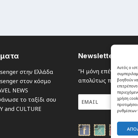
έματα
Newsletter
Αυτός ο ιστ
“H μόνη επένδυση από
senger στην Ελλάδα
συμπεριλαμ
απολύτως πιθανότητα ν
senger στον κόσμο
βοηθούν να
επιτρέποντ
AVEL NEWS
περιεχόμενο
άνωσε το ταξίδι σου
χρήση cooki
προτιμήσεις
TY and CULTURE
ρυθμίσεων 
ΑΠΟ