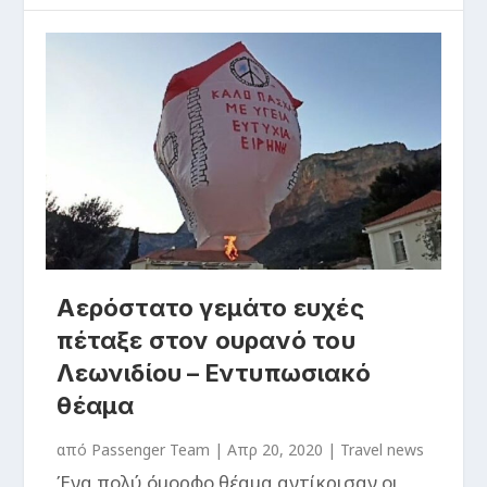
Αερόστατο γεμάτο ευχές
πέταξε στον ουρανό του
Λεωνιδίου – Εντυπωσιακό
θέαμα
από
Passenger Team
|
Απρ 20, 2020
|
Travel news
Ένα πολύ όμορφο θέαμα αντίκρισαν οι