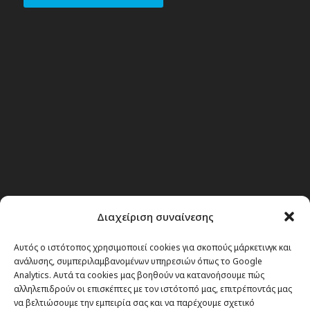
Διαχείριση συναίνεσης
Αυτός ο ιστότοπος χρησιμοποιεί cookies για σκοπούς μάρκετινγκ και
Θέματα
ανάλυσης, συμπεριλαμβανομένων υπηρεσιών όπως το Google
Analytics. Αυτά τα cookies μας βοηθούν να κατανοήσουμε πώς
αλληλεπιδρούν οι επισκέπτες με τον ιστότοπό μας, επιτρέποντάς μας
Passenger στην Ελλάδα
να βελτιώσουμε την εμπειρία σας και να παρέχουμε σχετικό