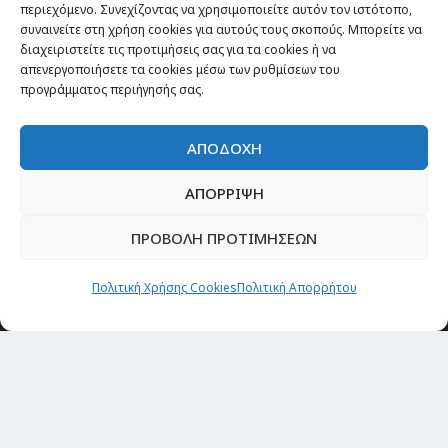
Passenger στον κόσμο
περιεχόμενο. Συνεχίζοντας να χρησιμοποιείτε αυτόν τον ιστότοπο,
συναινείτε στη χρήση cookies για αυτούς τους σκοπούς. Μπορείτε να
TRAVEL NEWS
διαχειριστείτε τις προτιμήσεις σας για τα cookies ή να
Οργάνωσε το ταξίδι σου
απενεργοποιήσετε τα cookies μέσω των ρυθμίσεων του
προγράμματος περιήγησής σας.
CITY and CULTURE
ΑΠΟΔΟΧΗ
ΑΠΟΡΡΙΨΗ
ΠΡΟΒΟΛΗ ΠΡΟΤΙΜΗΣΕΩΝ
Πολιτική Χρήσης Cookies
Πολιτική Απορρήτου