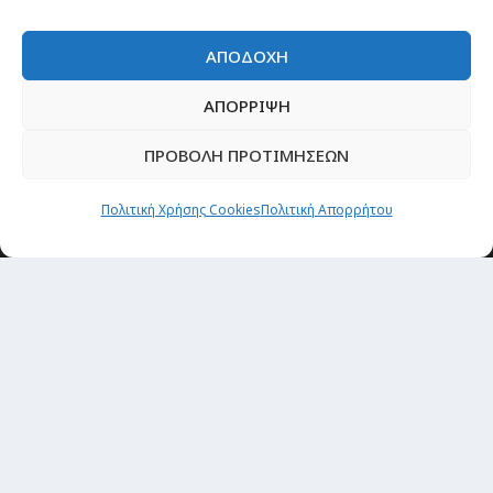
ΑΠΟΔΟΧΗ
ΑΠΟΡΡΙΨΗ
ΠΡΟΒΟΛΗ ΠΡΟΤΙΜΗΣΕΩΝ
Πολιτική Χρήσης Cookies
Πολιτική Απορρήτου
Newsletter
“H μόνη επένδυση από την οποία δεν έχεις
καμία απολύτως πιθανότητα να χάσεις,
είναι τα ταξίδια.”