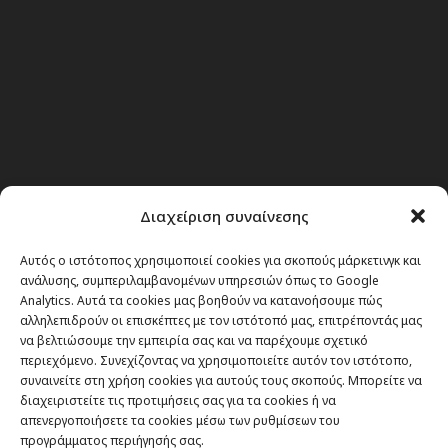
Διαχείριση συναίνεσης
Θέματα
Αυτός ο ιστότοπος χρησιμοποιεί cookies για σκοπούς μάρκετινγκ και
Passenger στην Ελλάδα
ανάλυσης, συμπεριλαμβανομένων υπηρεσιών όπως το Google
Analytics. Αυτά τα cookies μας βοηθούν να κατανοήσουμε πώς
Passenger στον κόσμο
αλληλεπιδρούν οι επισκέπτες με τον ιστότοπό μας, επιτρέποντάς μας
TRAVEL NEWS
να βελτιώσουμε την εμπειρία σας και να παρέχουμε σχετικό
περιεχόμενο. Συνεχίζοντας να χρησιμοποιείτε αυτόν τον ιστότοπο,
Οργάνωσε το ταξίδι σου
συναινείτε στη χρήση cookies για αυτούς τους σκοπούς. Μπορείτε να
CITY and CULTURE
διαχειριστείτε τις προτιμήσεις σας για τα cookies ή να
απενεργοποιήσετε τα cookies μέσω των ρυθμίσεων του
προγράμματος περιήγησής σας.