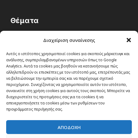
Θέματα
Passenger στην Ελλάδα
Διαχείριση συναίνεσης
Passenger στον κόσμο
TRAVEL NEWS
Αυτός ο ιστότοπος χρησιμοποιεί cookies για σκοπούς μάρκετινγκ και
ανάλυσης, συμπεριλαμβανομένων υπηρεσιών όπως το Google
Οργάνωσε το ταξίδι σου
Analytics. Αυτά τα cookies μας βοηθούν να κατανοήσουμε πώς
CITY and CULTURE
αλληλεπιδρούν οι επισκέπτες με τον ιστότοπό μας, επιτρέποντάς μας
να βελτιώσουμε την εμπειρία σας και να παρέχουμε σχετικό
περιεχόμενο. Συνεχίζοντας να χρησιμοποιείτε αυτόν τον ιστότοπο,
συναινείτε στη χρήση cookies για αυτούς τους σκοπούς. Μπορείτε να
διαχειριστείτε τις προτιμήσεις σας για τα cookies ή να
απενεργοποιήσετε τα cookies μέσω των ρυθμίσεων του
προγράμματος περιήγησής σας.
ΑΠΟΔΟΧΗ