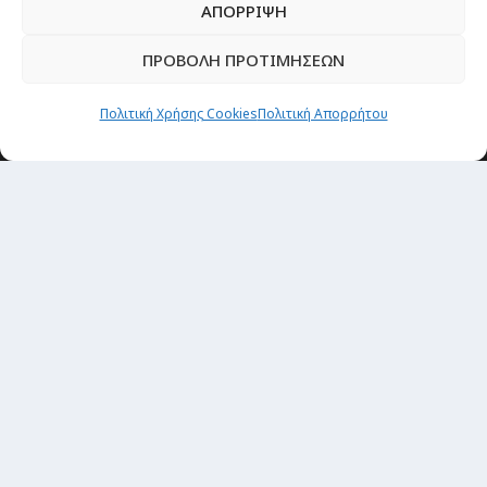
ΑΠΟΡΡΙΨΗ
ΠΡΟΒΟΛΗ ΠΡΟΤΙΜΗΣΕΩΝ
Newsletter
Πολιτική Χρήσης Cookies
Πολιτική Απορρήτου
“H μόνη επένδυση από την οποία δεν έχεις
καμία απολύτως πιθανότητα να χάσεις,
είναι τα ταξίδια.”
Εγγραφή
copyright@ 2026| All rights Reserved