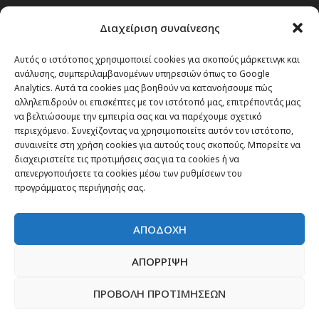
Passenger στην Ελλάδα
Διαχείριση συναίνεσης
Passenger στον κόσμο
TRAVEL NEWS
Αυτός ο ιστότοπος χρησιμοποιεί cookies για σκοπούς μάρκετινγκ και
ανάλυσης, συμπεριλαμβανομένων υπηρεσιών όπως το Google
Οργάνωσε το ταξίδι σου
Analytics. Αυτά τα cookies μας βοηθούν να κατανοήσουμε πώς
CITY and CULTURE
αλληλεπιδρούν οι επισκέπτες με τον ιστότοπό μας, επιτρέποντάς μας
να βελτιώσουμε την εμπειρία σας και να παρέχουμε σχετικό
περιεχόμενο. Συνεχίζοντας να χρησιμοποιείτε αυτόν τον ιστότοπο,
συναινείτε στη χρήση cookies για αυτούς τους σκοπούς. Μπορείτε να
διαχειριστείτε τις προτιμήσεις σας για τα cookies ή να
απενεργοποιήσετε τα cookies μέσω των ρυθμίσεων του
προγράμματος περιήγησής σας.
ΑΠΟΔΟΧΗ
ΑΠΟΡΡΙΨΗ
ΠΡΟΒΟΛΗ ΠΡΟΤΙΜΗΣΕΩΝ
Newsletter