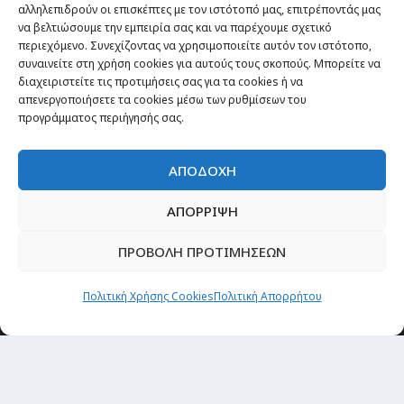
Θέματα
αλληλεπιδρούν οι επισκέπτες με τον ιστότοπό μας, επιτρέποντάς μας
να βελτιώσουμε την εμπειρία σας και να παρέχουμε σχετικό
περιεχόμενο. Συνεχίζοντας να χρησιμοποιείτε αυτόν τον ιστότοπο,
Passenger στην Ελλάδα
συναινείτε στη χρήση cookies για αυτούς τους σκοπούς. Μπορείτε να
Passenger στον κόσμο
διαχειριστείτε τις προτιμήσεις σας για τα cookies ή να
απενεργοποιήσετε τα cookies μέσω των ρυθμίσεων του
TRAVEL NEWS
προγράμματος περιήγησής σας.
Οργάνωσε το ταξίδι σου
CITY and CULTURE
ΑΠΟΔΟΧΗ
ΑΠΟΡΡΙΨΗ
ΠΡΟΒΟΛΗ ΠΡΟΤΙΜΗΣΕΩΝ
Πολιτική Χρήσης Cookies
Πολιτική Απορρήτου