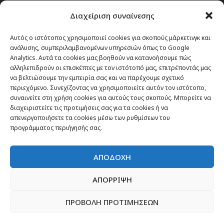
Διαχείριση συναίνεσης
Αυτός ο ιστότοπος χρησιμοποιεί cookies για σκοπούς μάρκετινγκ και
ανάλυσης, συμπεριλαμβανομένων υπηρεσιών όπως το Google
Analytics. Αυτά τα cookies μας βοηθούν να κατανοήσουμε πώς
αλληλεπιδρούν οι επισκέπτες με τον ιστότοπό μας, επιτρέποντάς μας
να βελτιώσουμε την εμπειρία σας και να παρέχουμε σχετικό
περιεχόμενο. Συνεχίζοντας να χρησιμοποιείτε αυτόν τον ιστότοπο,
συναινείτε στη χρήση cookies για αυτούς τους σκοπούς. Μπορείτε να
Θέματα
διαχειριστείτε τις προτιμήσεις σας για τα cookies ή να
απενεργοποιήσετε τα cookies μέσω των ρυθμίσεων του
προγράμματος περιήγησής σας.
Passenger στην Ελλάδα
Passenger στον κόσμο
ΑΠΟΔΟΧΗ
TRAVEL NEWS
Οργάνωσε το ταξίδι σου
ΑΠΟΡΡΙΨΗ
CITY and CULTURE
ΠΡΟΒΟΛΗ ΠΡΟΤΙΜΗΣΕΩΝ