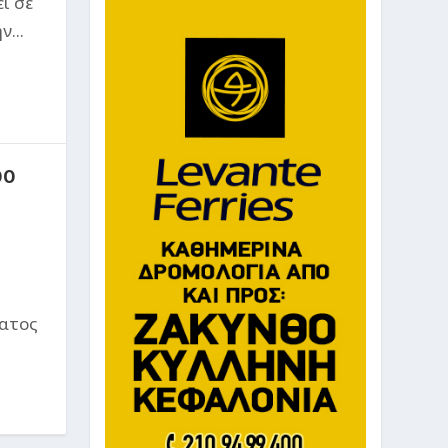
ί σε
...
00
ματος