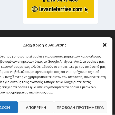
Διαχείριση συναίνεσης
ότοπος χρησιμοποιεί cookies για σκοπούς μάρκετινγκ και ανάλυσης,
 την οποία δεν έχεις καμία
βανομένων υπηρεσιών όπως το Google Analytics. Αυτά τα cookies μας
α χάσεις, είναι τα ταξίδια.”
 κατανοήσουμε πώς αλληλεπιδρούν οι επισκέπτες με τον ιστότοπό μας,
άς μας να βελτιώσουμε την εμπειρία σας και να παρέχουμε σχετικό
. Συνεχίζοντας να χρησιμοποιείτε αυτόν τον ιστότοπο, συναινείτε στη
es για αυτούς τους σκοπούς. Μπορείτε να διαχειριστείτε τις
Εγγραφή
 σας για τα cookies ή να απενεργοποιήσετε τα cookies μέσω των
του προγράμματος περιήγησής σας.
ΔΟΧΗ
ΑΠΟΡΡΙΨΗ
ΠΡΟΒΟΛΗ ΠΡΟΤΙΜΗΣΕΩΝ