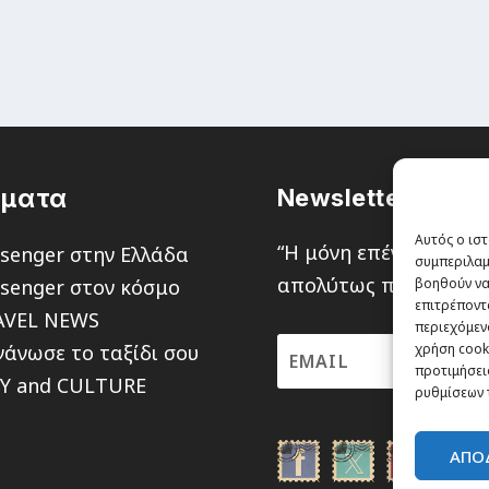
έματα
Newsletter
Αυτός ο ιστ
“H μόνη επένδυση από
senger στην Ελλάδα
συμπεριλαμ
απολύτως πιθανότητα ν
senger στον κόσμο
βοηθούν να
επιτρέποντ
AVEL NEWS
περιεχόμενο
άνωσε το ταξίδι σου
χρήση cooki
προτιμήσεις
TY and CULTURE
ρυθμίσεων 
ΑΠΟ