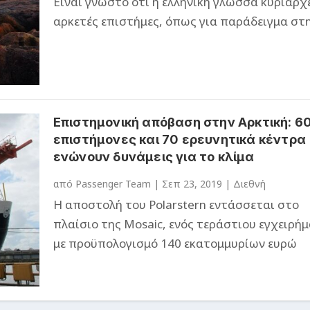
Είναι γνωστό ότι η ελληνική γλώσσα κυριαρχε
αρκετές επιστήμες, όπως για παράδειγμα στην
Επιστημονική απόβαση στην Αρκτική: 6
επιστήμονες και 70 ερευνητικά κέντρα
ενώνουν δυνάμεις για το κλίμα
από
Passenger Team
|
Σεπ 23, 2019
|
Διεθνή
Η αποστολή του Polarstern εντάσσεται στο
πλαίσιο της Mosaic, ενός τεράστιου εγχειρή
με προϋπολογισμό 140 εκατομμυρίων ευρώ