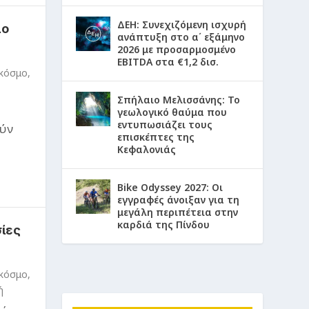
ΔΕΗ: Συνεχιζόμενη ισχυρή
μο
ανάπτυξη στο α΄ εξάμηνο
2026 με προσαρμοσμένο
EBITDA στα €1,2 δισ.
 κόσμο
,
Σπήλαιο Μελισσάνης: Το
γεωλογικό θαύμα που
εντυπωσιάζει τους
ούν
επισκέπτες της
Κεφαλονιάς
Bike Odyssey 2027: Οι
εγγραφές άνοιξαν για τη
μεγάλη περιπέτεια στην
καρδιά της Πίνδου
ίες
 κόσμο
,
ή