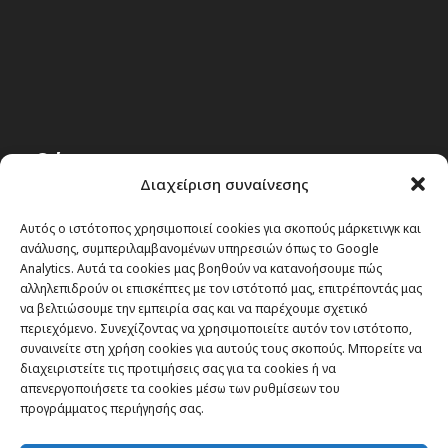
Θέματα
Διαχείριση συναίνεσης
Passenger στην Ελλάδα
Αυτός ο ιστότοπος χρησιμοποιεί cookies για σκοπούς μάρκετινγκ και
Passenger στον κόσμο
ανάλυσης, συμπεριλαμβανομένων υπηρεσιών όπως το Google
Analytics. Αυτά τα cookies μας βοηθούν να κατανοήσουμε πώς
TRAVEL NEWS
αλληλεπιδρούν οι επισκέπτες με τον ιστότοπό μας, επιτρέποντάς μας
Οργάνωσε το ταξίδι σου
να βελτιώσουμε την εμπειρία σας και να παρέχουμε σχετικό
περιεχόμενο. Συνεχίζοντας να χρησιμοποιείτε αυτόν τον ιστότοπο,
CITY and CULTURE
συναινείτε στη χρήση cookies για αυτούς τους σκοπούς. Μπορείτε να
διαχειριστείτε τις προτιμήσεις σας για τα cookies ή να
απενεργοποιήσετε τα cookies μέσω των ρυθμίσεων του
προγράμματος περιήγησής σας.