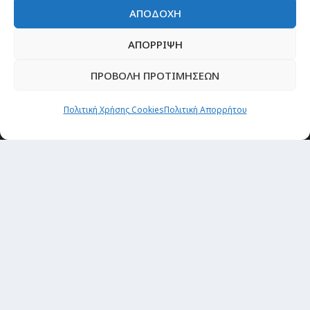
ΑΠΟΔΟΧΗ
ΑΠΟΡΡΙΨΗ
ΠΡΟΒΟΛΗ ΠΡΟΤΙΜΗΣΕΩΝ
Πολιτική Χρήσης Cookies
Πολιτική Απορρήτου
Newsletter
“H μόνη επένδυση από την οποία δεν έχεις
καμία απολύτως πιθανότητα να χάσεις,
είναι τα ταξίδια.”
Εγγραφή