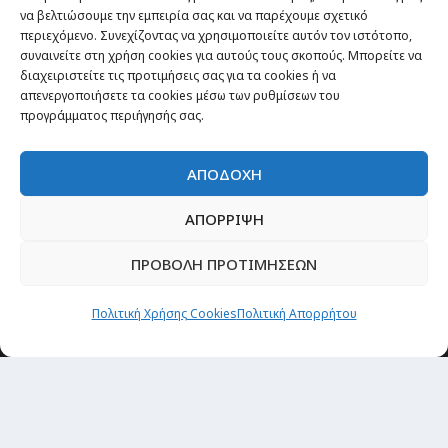
να βελτιώσουμε την εμπειρία σας και να παρέχουμε σχετικό
περιεχόμενο. Συνεχίζοντας να χρησιμοποιείτε αυτόν τον ιστότοπο,
Passenger στην Ελλάδα
συναινείτε στη χρήση cookies για αυτούς τους σκοπούς. Μπορείτε να
Passenger στον κόσμο
διαχειριστείτε τις προτιμήσεις σας για τα cookies ή να
απενεργοποιήσετε τα cookies μέσω των ρυθμίσεων του
TRAVEL NEWS
προγράμματος περιήγησής σας.
Οργάνωσε το ταξίδι σου
CITY and CULTURE
ΑΠΟΔΟΧΗ
ΑΠΟΡΡΙΨΗ
ΠΡΟΒΟΛΗ ΠΡΟΤΙΜΗΣΕΩΝ
Πολιτική Χρήσης Cookies
Πολιτική Απορρήτου