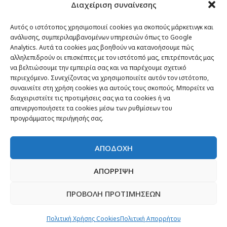
Διαχείριση συναίνεσης
Passenger στον κόσμο
TRAVEL NEWS
Αυτός ο ιστότοπος χρησιμοποιεί cookies για σκοπούς μάρκετινγκ και
ανάλυσης, συμπεριλαμβανομένων υπηρεσιών όπως το Google
Οργάνωσε το ταξίδι σου
Analytics. Αυτά τα cookies μας βοηθούν να κατανοήσουμε πώς
CITY and CULTURE
αλληλεπιδρούν οι επισκέπτες με τον ιστότοπό μας, επιτρέποντάς μας
να βελτιώσουμε την εμπειρία σας και να παρέχουμε σχετικό
περιεχόμενο. Συνεχίζοντας να χρησιμοποιείτε αυτόν τον ιστότοπο,
συναινείτε στη χρήση cookies για αυτούς τους σκοπούς. Μπορείτε να
διαχειριστείτε τις προτιμήσεις σας για τα cookies ή να
απενεργοποιήσετε τα cookies μέσω των ρυθμίσεων του
προγράμματος περιήγησής σας.
ΑΠΟΔΟΧΗ
ΑΠΟΡΡΙΨΗ
Newsletter
ΠΡΟΒΟΛΗ ΠΡΟΤΙΜΗΣΕΩΝ
“H μόνη επένδυση από την οποία δεν έχεις
Πολιτική Χρήσης Cookies
Πολιτική Απορρήτου