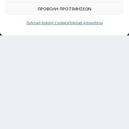
ΠΡΟΒΟΛΗ ΠΡΟΤΙΜΗΣΕΩΝ
Θέματα
Πολιτική Χρήσης Cookies
Πολιτική Απορρήτου
Passenger στην Ελλάδα
Passenger στον κόσμο
TRAVEL NEWS
Οργάνωσε το ταξίδι σου
CITY and CULTURE