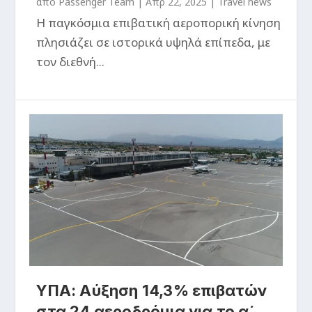
από
Passenger Team
|
Απρ 22, 2025
|
Travel news
Η παγκόσμια επιβατική αεροπορική κίνηση
πλησιάζει σε ιστορικά υψηλά επίπεδα, με
τον διεθνή...
ΥΠΑ: Αύξηση 14,3% επιβατών
στα 24 αεροδρόμια για το α΄