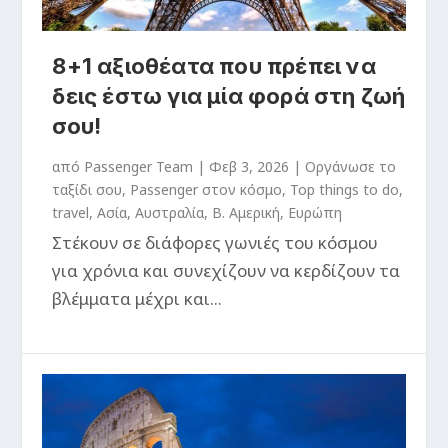
8+1 αξιοθέατα που πρέπει να
δεις έστω για μία φορά στη ζωή
σου!
από
Passenger Team
|
Φεβ 3, 2026
|
Oργάνωσε το
ταξίδι σου
,
Passenger στον κόσμο
,
Top things to do
,
travel
,
Ασία
,
Αυστραλία
,
Β. Αμερική
,
Ευρώπη
Στέκουν σε διάφορες γωνιές του κόσμου
για χρόνια και συνεχίζουν να κερδίζουν τα
βλέμματα μέχρι και...