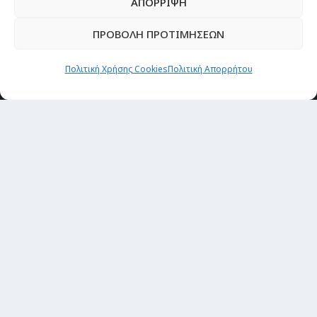
ΑΠΟΡΡΙΨΗ
ΠΡΟΒΟΛΗ ΠΡΟΤΙΜΗΣΕΩΝ
Θέματα
Πολιτική Χρήσης Cookies
Πολιτική Απορρήτου
Passenger στην Ελλάδα
Passenger στον κόσμο
TRAVEL NEWS
Οργάνωσε το ταξίδι σου
CITY and CULTURE