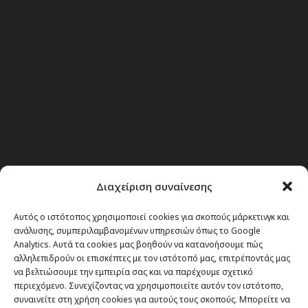
Διαχείριση συναίνεσης
Αυτός ο ιστότοπος χρησιμοποιεί cookies για σκοπούς μάρκετινγκ και
Θέματα
ανάλυσης, συμπεριλαμβανομένων υπηρεσιών όπως το Google
Analytics. Αυτά τα cookies μας βοηθούν να κατανοήσουμε πώς
Passenger στην Ελλάδα
αλληλεπιδρούν οι επισκέπτες με τον ιστότοπό μας, επιτρέποντάς μας
να βελτιώσουμε την εμπειρία σας και να παρέχουμε σχετικό
Passenger στον κόσμο
περιεχόμενο. Συνεχίζοντας να χρησιμοποιείτε αυτόν τον ιστότοπο,
TRAVEL NEWS
συναινείτε στη χρήση cookies για αυτούς τους σκοπούς. Μπορείτε να