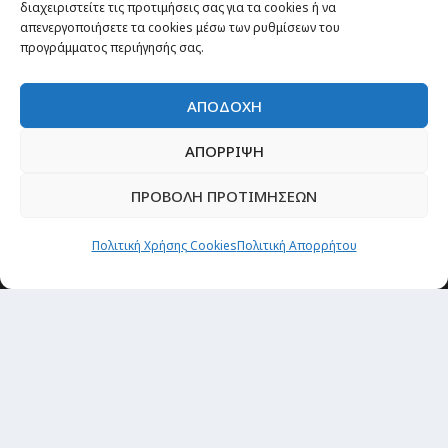
διαχειριστείτε τις προτιμήσεις σας για τα cookies ή να
Οργάνωσε το ταξίδι σου
απενεργοποιήσετε τα cookies μέσω των ρυθμίσεων του
CITY and CULTURE
προγράμματος περιήγησής σας.
ΑΠΟΔΟΧΗ
ΑΠΟΡΡΙΨΗ
ΠΡΟΒΟΛΗ ΠΡΟΤΙΜΗΣΕΩΝ
Πολιτική Χρήσης Cookies
Πολιτική Απορρήτου
Newsletter