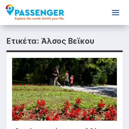
Ετικέτα:
Άλσος Βεϊκου