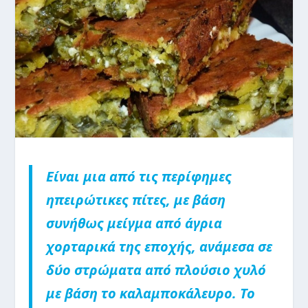
Είναι μια από τις περίφημες
ηπειρώτικες πίτες, με βάση
συνήθως μείγμα από άγρια
χορταρικά της εποχής, ανάμεσα σε
δύο στρώματα από πλούσιο χυλό
με βάση το καλαμποκάλευρο. Το