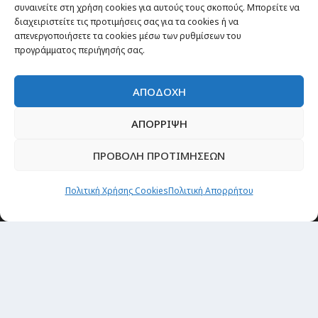
συναινείτε στη χρήση cookies για αυτούς τους σκοπούς. Μπορείτε να
διαχειριστείτε τις προτιμήσεις σας για τα cookies ή να
απενεργοποιήσετε τα cookies μέσω των ρυθμίσεων του
προγράμματος περιήγησής σας.
ΑΠΟΔΟΧΗ
ΑΠΟΡΡΙΨΗ
ΠΡΟΒΟΛΗ ΠΡΟΤΙΜΗΣΕΩΝ
Θέματα
Πολιτική Χρήσης Cookies
Πολιτική Απορρήτου
Passenger στην Ελλάδα
Passenger στον κόσμο
TRAVEL NEWS
Οργάνωσε το ταξίδι σου
CITY and CULTURE