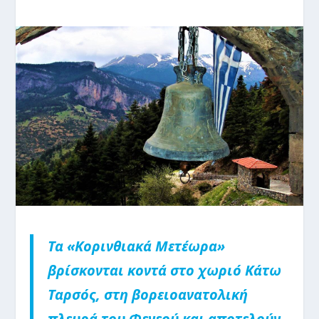
Τα «Κορινθιακά Μετέωρα»
βρίσκονται κοντά στο χωριό Κάτω
Ταρσός, στη βορειοανατολική
πλευρά του Φενεού και αποτελούν