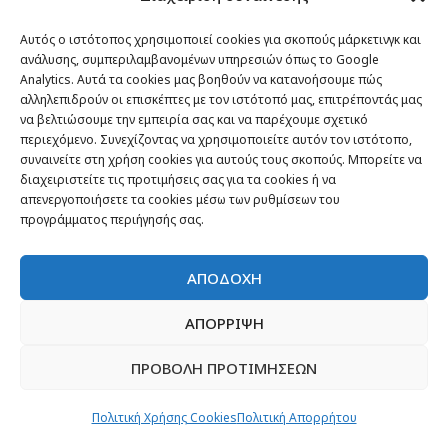
Αυτός ο ιστότοπος χρησιμοποιεί cookies για σκοπούς μάρκετινγκ και
ανάλυσης, συμπεριλαμβανομένων υπηρεσιών όπως το Google
Analytics. Αυτά τα cookies μας βοηθούν να κατανοήσουμε πώς
αλληλεπιδρούν οι επισκέπτες με τον ιστότοπό μας, επιτρέποντάς μας
να βελτιώσουμε την εμπειρία σας και να παρέχουμε σχετικό
περιεχόμενο. Συνεχίζοντας να χρησιμοποιείτε αυτόν τον ιστότοπο,
συναινείτε στη χρήση cookies για αυτούς τους σκοπούς. Μπορείτε να
διαχειριστείτε τις προτιμήσεις σας για τα cookies ή να
απενεργοποιήσετε τα cookies μέσω των ρυθμίσεων του
προγράμματος περιήγησής σας.
ΑΠΟΔΟΧΗ
ΑΠΟΡΡΙΨΗ
Θέματα
ΠΡΟΒΟΛΗ ΠΡΟΤΙΜΗΣΕΩΝ
Passenger στην Ελλάδα
Πολιτική Χρήσης Cookies
Πολιτική Απορρήτου
Passenger στον κόσμο