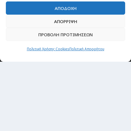
ΑΠΟΔΟΧΗ
ΑΠΟΡΡΙΨΗ
ΠΡΟΒΟΛΗ ΠΡΟΤΙΜΗΣΕΩΝ
Πολιτική Χρήσης Cookies
Πολιτική Απορρήτου
Θέματα
Passenger στην Ελλάδα
Passenger στον κόσμο
TRAVEL NEWS
Οργάνωσε το ταξίδι σου
CITY and CULTURE