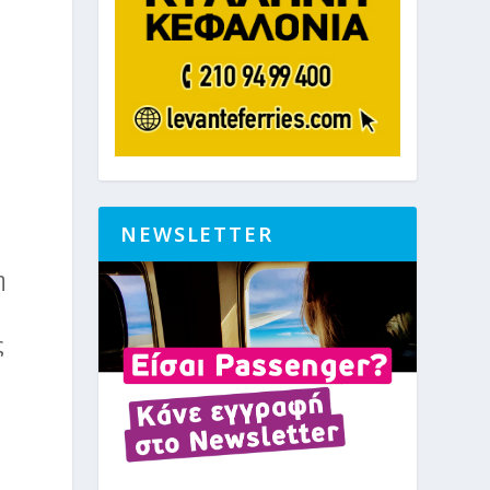
NEWSLETTER
η
ς