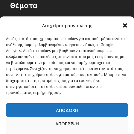
Θέματα
Passenger στην Ελλάδα
Διαχείριση συναίνεσης
Passenger στον κόσμο
TRAVEL NEWS
Αυτός ο ιστότοπος χρησιμοποιεί cookies για σκοπούς μάρκετινγκ και
ανάλυσης, συμπεριλαμβανομένων υπηρεσιών όπως το Google
Οργάνωσε το ταξίδι σου
Analytics. Αυτά τα cookies μας βοηθούν να κατανοήσουμε πώς
CITY and CULTURE
αλληλεπιδρούν οι επισκέπτες με τον ιστότοπό μας, επιτρέποντάς μας
να βελτιώσουμε την εμπειρία σας και να παρέχουμε σχετικό
περιεχόμενο. Συνεχίζοντας να χρησιμοποιείτε αυτόν τον ιστότοπο,
συναινείτε στη χρήση cookies για αυτούς τους σκοπούς. Μπορείτε να
διαχειριστείτε τις προτιμήσεις σας για τα cookies ή να
απενεργοποιήσετε τα cookies μέσω των ρυθμίσεων του
προγράμματος περιήγησής σας.
ΑΠΟΔΟΧΗ
ΑΠΟΡΡΙΨΗ