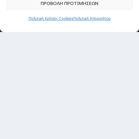
ΠΡΟΒΟΛΗ ΠΡΟΤΙΜΗΣΕΩΝ
Newsletter
Πολιτική Χρήσης Cookies
Πολιτική Απορρήτου
“H μόνη επένδυση από την οποία δεν έχεις
καμία απολύτως πιθανότητα να χάσεις,
είναι τα ταξίδια.”
Εγγραφή
copyright@ 2026| All rights Reserved
Designed and developed by